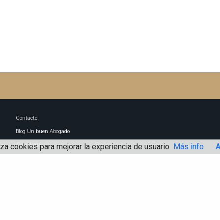
Contacto
Blog Un buen Abogado
Aviso Legal
iza cookies para mejorar la experiencia de usuario
Más info
A
Política de Cookies