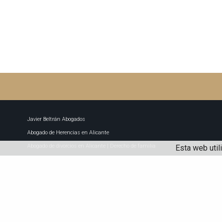
Javier Beltrán Abogados
Abogado de Herencias en Alicante
Abogado de divorcios en Alicante | Derecho de familia
Esta web util
Javier Beltrán-Domenech | Abogado en Alicante
Abogado de civil en Alicante
Abogado penalista en Alicante
Contacte con Javier Beltrán Abogados en Alicante