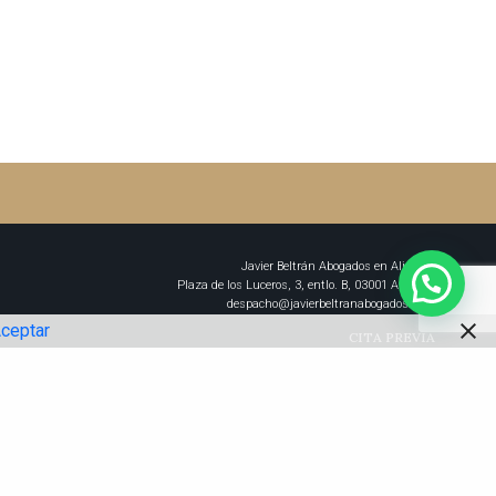
Javier Beltrán Abogados en Alicante
Plaza de los Luceros, 3, entlo. B, 03001 Alicante
despacho@javierbeltranabogados.com
ceptar
CITA PREVIA